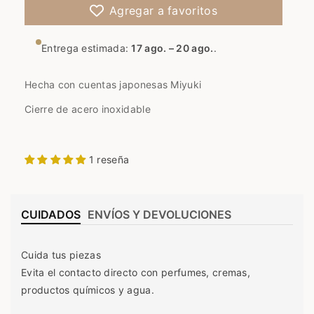
i
r
Agregar a favoritos
r
c
c
a
Entrega estimada:
17 ago. – 20 ago.
.
a
n
n
t
t
i
Hecha con cuentas japonesas Miyuki
i
d
d
a
Cierre de acero inoxidable
a
d
d
p
p
a
1 reseña
a
r
r
a
a
P
P
u
CUIDADOS
ENVÍOS Y DEVOLUCIONES
u
l
l
s
Cuida tus piezas
s
e
e
r
Evita el contacto directo con perfumes, cremas,
r
a
productos químicos y agua.
a
M