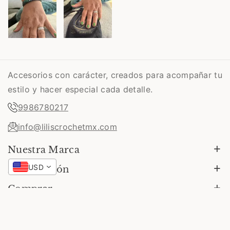
Accesorios con carácter, creados para acompañar tu
estilo y hacer especial cada detalle.
9986780217
info@liliscrochetmx.com
Nuestra Marca
Nuestra Historia
USD
Información
Contacto
Envíos
Comprar
Cambios Y Garantías
Ver Todos Los Productos
Guia De Tallas
Aretes