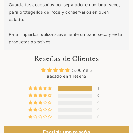
M
é
Guarda tus accesorios por separado, en un lugar seco,
é
x
para protegerlos del roce y conservarlos en buen
x
i
i
c
estado.
c
o
o
E
Para limpiarlos, utiliza suavemente un paño seco y evita
E
2
productos abrasivos.
2
3
Elaboración y envío
3
Reseñas de Clientes
Cada pieza se elabora especialmente para ti. El tiempo
5.00 de 5
de elaboración es de 3 a 5 días hábiles.
Basado en 1 reseña
Una vez listo tu pedido, recibirás la información de
1
seguimiento de tu envío.
0
Devoluciones
0
0
Debido a que nuestras piezas se elaboran bajo pedido y
0
de acuerdo con la medida seleccionada, no aceptamos
cambios ni devoluciones por elección incorrecta de talla
Escribir una reseña