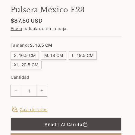
e
Pulsera México E23
P
$87.50 USD
r
Envío
calculado en la caja.
e
c
i
o
Tamaño:
S. 16.5 CM
r
e
S. 16.5 CM
M. 18 CM
L. 19.5 CM
g
u
XL. 20.5 CM
l
a
Cantidad
r
D
A
i
u
s
m
Guia de tallas
m
e
i
n
Añadir Al Carrito
n
t
u
a