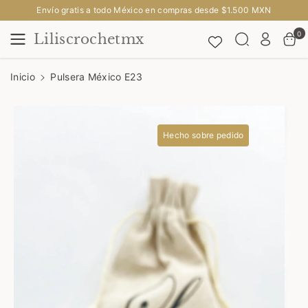
Saltar Al
Envío gratis a todo México en compras desde $1.500 MXN
Contenido
0
Liliscrochetmx
Inicio
Pulsera México E23
Saltar A
La
Informació
N Del
Hecho sobre pedido
Producto