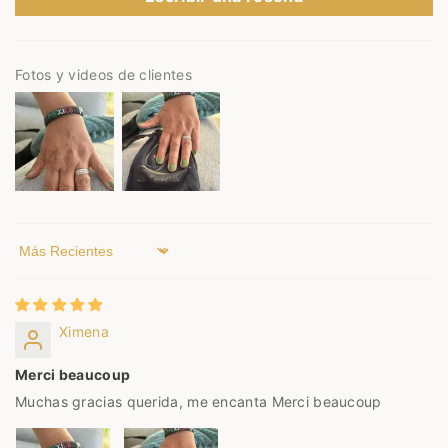
o medida.
Si recibes una pieza con algún defecto o inconveniente,
contáctanos para poder ayudarte.
Fotos y videos de clientes
Sort by
Ximena
Merci beaucoup
Muchas gracias querida, me encanta Merci beaucoup