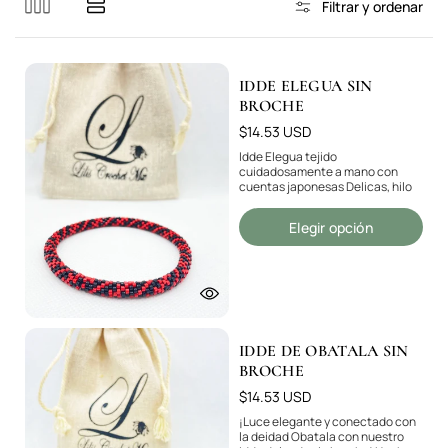
Filtrar y ordenar
IDDE ELEGUA SIN
BROCHE
Precio
$14.53 USD
regular
Idde Elegua tejido
cuidadosamente a mano con
cuentas japonesas Delicas, hilo
de algodón reforzado y cierre de
acero inoxidable, cada pieza se
Elegir opción
elabora sobre medida,
respetando...
IDDE DE OBATALA SIN
BROCHE
Precio
$14.53 USD
regular
¡Luce elegante y conectado con
la deidad Obatala con nuestro