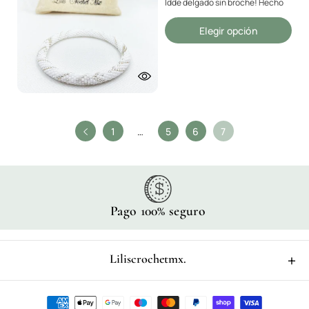
Idde delgado sin broche! Hecho
con maestría para un ajuste
perfecto, este idde resalta su
Elegir opción
devoción...
1
…
5
6
7
Pago 100% seguro
Liliscrochetmx.
Whatsapp
9986780217